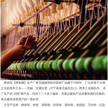
棉条筒【棉条桶】生产厂家无锡锡澄纺织器材厂始建于1988年，厂址坐落于太湖
之滨的鱼米之乡——无锡，交通位置（沪宁高速无锡北出口）西漳工业园区内。 本
厂生产的“启明”牌产品，经历了二十多个春秋，凭着过硬的产品质量和周到完善的
售后服务深受用户的一致好评。
主导产品有：棉条筒、纱筐、扇形箱、筒管箱、落纱箱、皮辊架、万向轮，以及