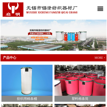
产品中心
MORE +
纺织用棉条桶
塑料棉条筒