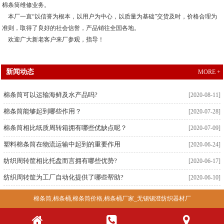
棉条筒维修业务。
本厂一直“以信誉为根本，以用户为中心，以质量为基础”交货及时，价格合理为
准则，取得了良好的社会信誉，产品销往全国各地。
欢迎广大新老客户来厂参观，指导！
新闻动态
MORE +
棉条筒可以运输海鲜及水产品吗?
[2020-08-11]
棉条筒能够起到哪些作用？
[2020-07-28]
棉条筒相比纸质周转箱拥有哪些优缺点呢？
[2020-07-09]
塑料棉条筒在物流运输中起到的重要作用
[2020-06-24]
纺织周转筐相比托盘而言拥有哪些优势?
[2020-06-17]
纺织周转筐为工厂自动化提供了哪些帮助?
[2020-06-10]
棉条筒,棉条桶,棉条筒价格,棉条桶厂家_无锡锡澄纺织器材厂